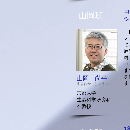
コ
​山岡班
シ
植
メ
て
較
粉
中
ま
を
山岡 尚平
ま
やまおか しょうへい
京都大学
生命科学研究科
准教授
1