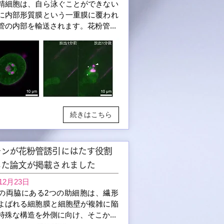
精細胞は、自ら泳ぐことができない
に内部形質膜という一重膜に覆われ
管の内部を輸送されます。花粉管...
続きはこちら
チンが花粉管誘引にはたす役割
した論文が掲載されました
12月23日
の両脇にある2つの助細胞は、繊形
よばれる細胞膜と細胞壁が複雑に陥
特殊な構造を外側に向け、そこか...