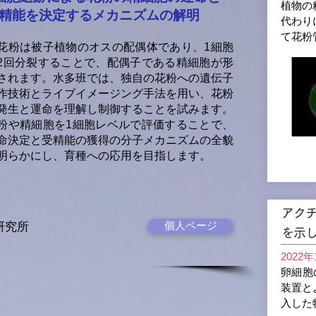
植物の
精能を決定するメカニズムの解明
代わり
て花粉
粉は被子植物のオスの配偶体であり、1細胞
2回分裂することで、配偶子である精細胞が形
されます。水多班では、
独自の花粉への遺伝子
作技術とライブイメージング手法を用い、花粉
発生と運命を理解し制御することを試みます。
粉や精細胞を1細胞レベルで評価することで、
命決定と受精能の獲得の分子メカニズムの全貌
明らかにし、育種への応用を目指します。
アク
個人ページ
究所​
を示
2022年
卵細胞
装置と
入した