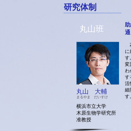
研究体制
助
​丸山班
通
花
に
す
変
わ
す
活
細
丸山 大輔
す
まるやま だいすけ
横浜市立大学
木原生物学研究所
准教授