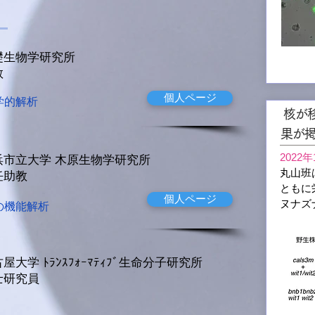
礎生物学研究所
教
個人ページ
学的解析
核が
果が
2022年
浜市立大学 木原生物学研究所
丸山班
任助教
ともに
個人ページ
ヌナズ
の機能解析
古屋大学
ﾄﾗﾝｽﾌｫｰﾏﾃｨﾌﾞ
生命分子研究所​
士研究員