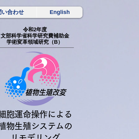
問い合わせ
English
令和2年度
文部科学省科学研究費補助金
学術変革領域研究（B）
細胞運命操作による
植物生殖システムの
リモデリング