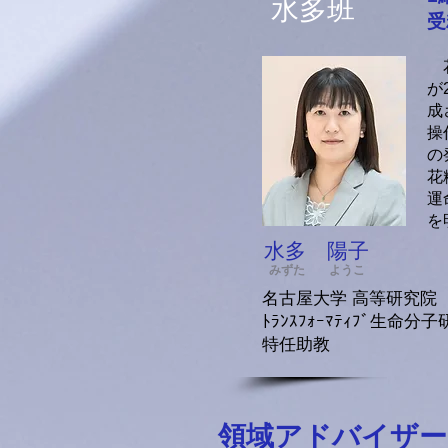
​水多班
受
花
が
成
操
の
花
運
を
水多 陽子
みずた ようこ
名古屋大学
高等研究院
ﾄﾗﾝｽﾌｫｰﾏﾃｨﾌﾞ
生命分子研
特任助教
領域アドバイザー