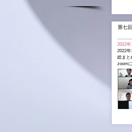
第七
2022年
2022
総まと
zoo