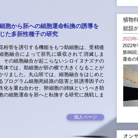
植物科
細胞から胚への細胞運命転換の誘導を
総説
じた多胚性種子の研究
2023
202
粉管を誘引する機能をもつ助細胞は、受精後
第86
細胞融合によって胚乳に吸収されて消滅しま
運命の
。その細胞融合が起こらないシロイヌナズナの
異体では、助細胞が胚の横で大きくなることが
かりました。丸山班では、細胞融合をはじめと
るプログラム細胞死経路の阻害と胚誘導因子の
性化を重ね合わせ、卵細胞の姉妹というべき助
胞の細胞運命を胚へと転換する研究に挑戦しま
。
個人ページ
オン