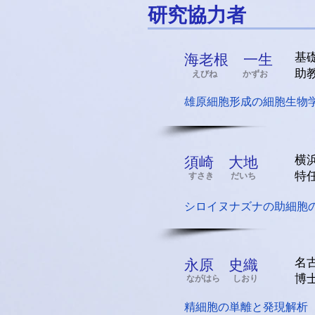
研究協力者
基
海老根 一生
​助
えびね かずお
雄原細胞形成の細胞生物
横
須崎 大地
特
すさき だいち
シロイヌナズナの助細胞
名
永原 史織
​博
ながはら しおり
精細胞の単離と発現解析