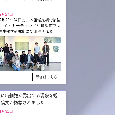
2月27日
年2月23〜24日に、本領域最初で最後
サイトミーティングが横浜市立大
原生物学研究所にて開催されま
...
続きはこちら
前に精細胞が露出する現象を観
た論文が掲載されました
1月31日