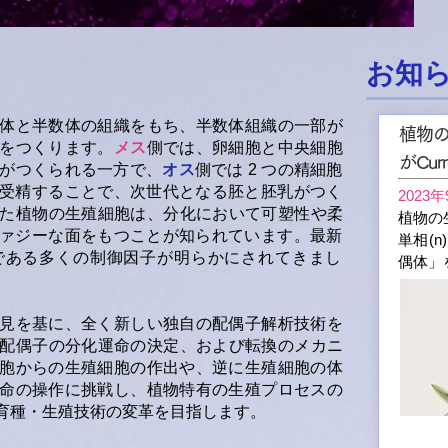
お知
と半数体の組織をもち、半数体組織の一部が
植物
をつくります。
メス
側では、卵細胞と中央細胞
がCur
子がつくられる一方で、
オス
側では 2 つの精細胞
重複受精することで、次世代となる胚と胚乳がつく
2023年
た植物の生殖細胞は、分化において可塑性や柔
植物の
ァジーな面をもつことが知られています。最新
単相(
゙ある多くの制御因子が明らかにされてきまし
偶体」
見を基に、全く新しい独自の配偶子解析技術を
配偶子の分化運命の決定、および転換のメカニ
胞からの生殖細胞の作出や、逆に生殖細胞の体
命の操作に挑戦し、植物特有の生殖プロセスの
育種・生殖技術の変革を目指します。