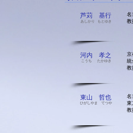
名
芦苅 基行
​
あしかり もとゆき
京
河内 孝之
統
こうち たかゆき
教
名
東山 哲也
​
​ひがしやま てつや
​