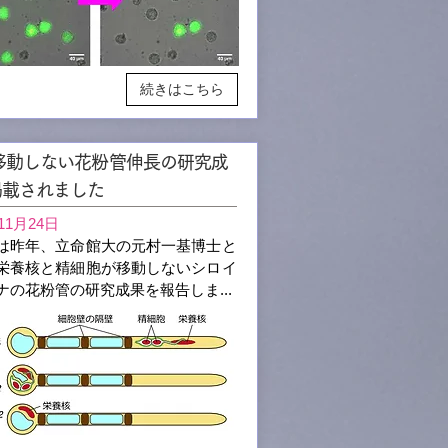
続きはこちら
移動しない花粉管伸長の研究成
掲載されました
11月24日
は昨年、立命館大の元村一基博士と
栄養核と精細胞が移動しないシロイ
ナの花粉管の研究成果を報告しま...