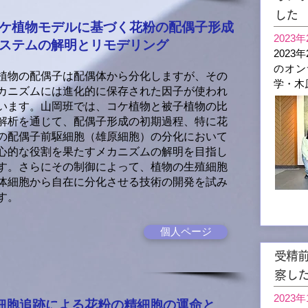
した
ケ植物モデルに基づく花粉の配偶子
形成
2023年
ステムの解明とリモデリング
2023
のオン
物の配偶子は配偶体から分化しますが、その
学・木
カニズムには進化的に保存された因子が使われ
います。山岡班では、コケ植物と被子植物の比
解析を通じて、配偶子形成の初期過程、特に花
の配偶子前駆細胞（雄原細胞）の分化において
心的な役割を果たすメカニズムの解明を目指し
す。さらにその制御によって、植物の生殖細胞
体細胞から自在に分化させる技術の開発を試み
す。
個人ページ
受精
察し
2023年
細胞追跡による花粉の精細胞の運命と