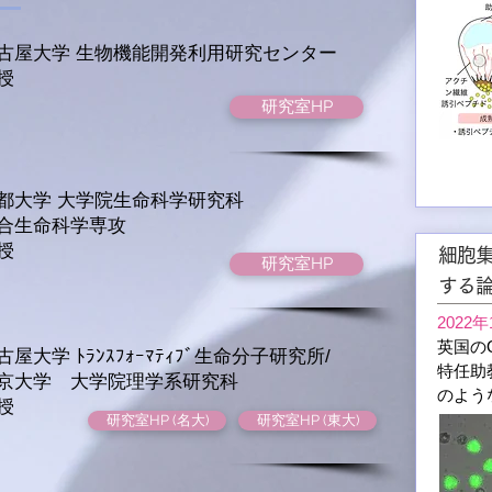
古屋大学
生物機能開発利用研究センター
教授
研究室HP
都大学 大学院生命科学研究科
合生命科学専攻
授
細胞
研究室HP
する
2022年
英国のQu
古屋大学
ﾄﾗﾝｽﾌｫｰﾏﾃｨﾌﾞ
生命分子研究所​
/
特任助
東京大学 大学院理学系研究科
のよう
教授
研究室HP (名大)
研究室HP (東大)