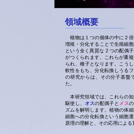
領域概要
植物は１つの個体の中に２倍体
増殖・分化することで生殖細胞
という全く異質な 2 つの配偶
がつくられます。これらが
られ、種子となります。こうし
軟性をもち、分化転換しうるフ
の研究からは、その分子基盤て
た。
本研究領域では、これらの知
駆使し、
オス
の配偶子と
メス
の
ズムを解明します。
植物の体細
細胞への分化転換という細胞運
原理の理解と、その応用による